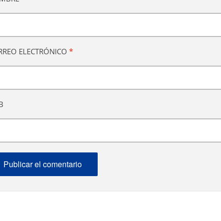
RREO ELECTRÓNICO
*
B