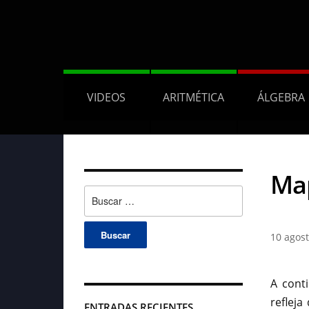
VIDEOS
ARITMÉTICA
ÁLGEBRA
Map
Buscar:
10 agost
A cont
reflej
ENTRADAS RECIENTES