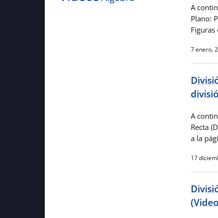
A conti
Plano: 
Figuras
7 enero, 
Divis
divisi
A conti
Recta (
a la pá
17 diciem
Divis
(Video