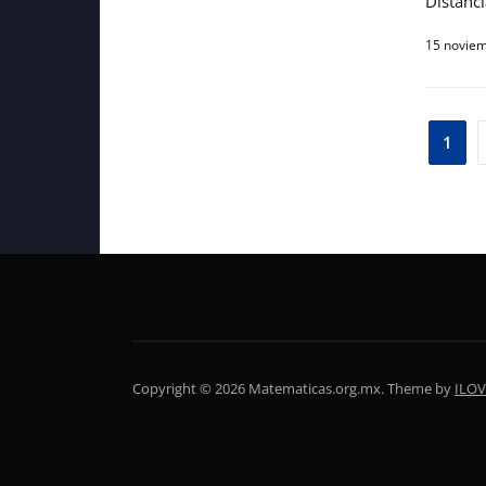
Distanc
15 noviem
Nav
1
de
ent
Copyright © 2026 Matematicas.org.mx.
Theme by
ILO