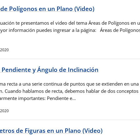
 de Polígonos en un Plano (Video)
nuación te presentamos el video del tema Áreas de Polígonos en u
yor información puedes ingresar a la página: Áreas de Polígonos
 2020
 Pendiente y Ángulo de Inclinación
ama recta a una serie continua de puntos que se extienden en una
ón. Cuando hablamos de recta, debemos hablar de dos conceptos
larmente importantes: Pendiente e…
 2020
etros de Figuras en un Plano (Video)