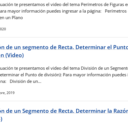
nuación te presentamos el video del tema Perímetros de Figuras 
Para mayor información puedes ingresar a la página: Perímetros
 en un Plano
2020
ión de un segmento de Recta. Determinar el Punt
ón (Video)
nuación te presentamos el video del tema División de un Segment
Determinar el Punto de división): Para mayor información puedes 
gina: División de un…
bre, 2019
ión de un Segmento de Recta. Determinar la Razó
)