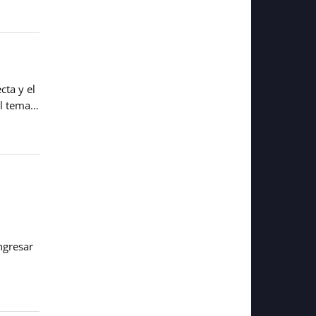
cta y el
el tema…
ngresar