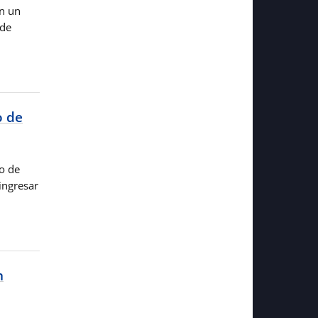
en un
 de
o de
o de
ingresar
n