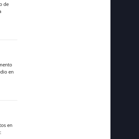
o de
a
gmento
edio en
tos en
a: