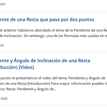
2020
ente de una Recta que pasa por dos puntos
ost anterior habíamos abordado el tema de la Pendiente de una Re
de Inclinación. Sin embargo, una de las fórmulas más usadas en 
020
ente y Ángulo de Inclinación de una Recta
ducción) [Video]
nuación te presentamos el video del tema: Pendiente y Ángulo de
ción de una Recta (Introducción) Para mayor información puedes i
ina: Recta: Pendiente y Ángulo de…
 2020