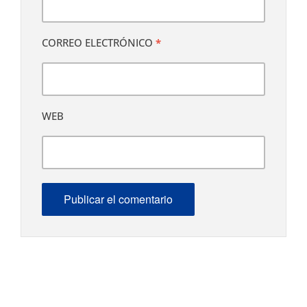
CORREO ELECTRÓNICO
*
WEB