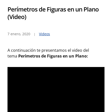
Perímetros de Figuras en un Plano
(Video)
7 enero, 2020
Videos
A continuación te presentamos el video del
tema
Perímetros de Figuras en un Plano: