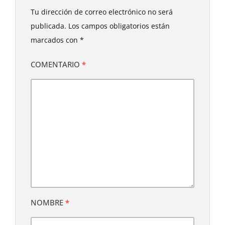
Tu dirección de correo electrónico no será
publicada.
Los campos obligatorios están
marcados con
*
COMENTARIO
*
NOMBRE
*